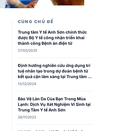
CÙNG CHỦ ĐỀ
Trung tâm Y tế Anh Sơn chính thức
được Bộ Y tế công nhận triển khai
thành công Bệnh án điện tử
27/05/2025
Định hướng nghiên cứu ứng dụng trí
tuệ nhân tạo trong dự đoán bệnh từ
kết quả cận lâm sàng tại Trung tâm Y
tế huyện Anh Sơn
13/12/2024
Bảo Vệ Làn Da Của Bạn Trong Mùa
Lạnh: Dịch Vụ Xét Nghiệm Vi Sinh tại
Trung Tâm Y tế Anh Sơn
28/11/2023