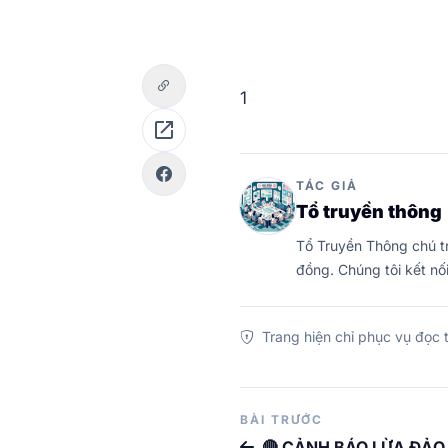
1
open_in_new
TÁC GIẢ
Tổ truyền thông
Tổ Truyền Thông chú tr
đồng. Chúng tôi kết nố
Trang hiện chỉ phục vụ đọc t
BÀI TRƯỚC
🔴 CẢNH BÁO LỪA ĐẢO