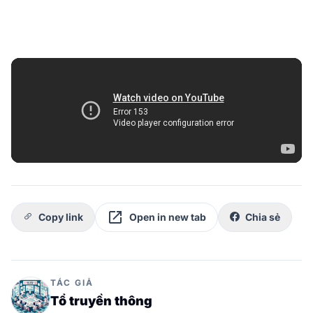
open_in_new
Copy link
Open in new tab
Chia sẻ
TÁC GIẢ
Tổ truyền thông