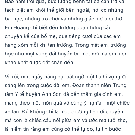
Bao năm trôi qua, bức tường bệnh tật đã cản trở và
tách biệt em khỏi thế giới bên ngoài, nơi có những
bài học, những trò chơi và những giấc mơ tuổi thơ.
Em Hoàng chỉ biết đến trường qua những câu
chuyện kể của bố mẹ, qua tiếng cười của các em
hàng xóm mỗi khi tan trường. Trong mắt em, trường
học như một vùng đất huyền bí, một nơi mà em luôn
khao khát được đặt chân đến.
Và rồi, một ngày nắng hạ, bất ngờ một tia hi vọng đã
sáng lên trong cuộc đời em. Đoàn thanh niên Trung
tâm Y tế huyện Anh Sơn đã đến thăm gia đình em,
mang theo một món quà vô cùng ý nghĩa - một chiếc
xe lăn. Đó không chỉ là một phương tiện di chuyển,
mà còn là chiếc cầu nối giữa em và ước mơ tuổi thơ,
là niềm tin rằng em cũng có thể tự do, tự tin bước