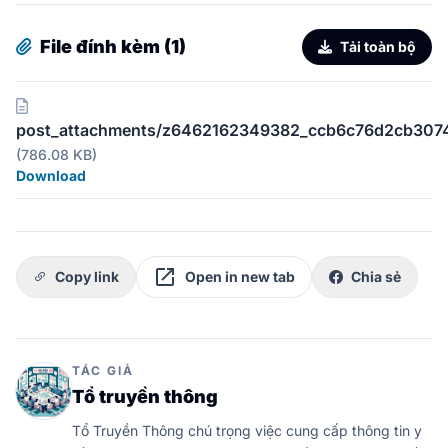
File đính kèm (1)
Tải toàn bộ
post_attachments/z6462162349382_ccb6c76d2cb3074
(786.08 KB)
Download
open_in_new
Copy link
Open in new tab
Chia sẻ
TÁC GIẢ
Tổ truyền thông
Tổ Truyền Thông chú trọng việc cung cấp thông tin y