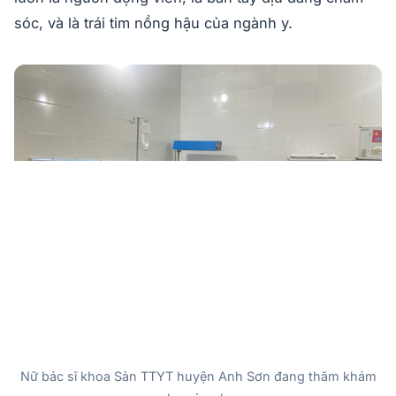
sóc, và là trái tim nồng hậu của ngành y.
Nữ bác sĩ khoa Sản TTYT huyện Anh Sơn đang thăm khám