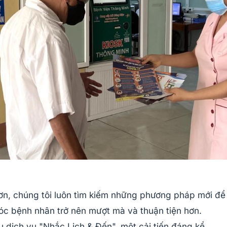
ơn, chúng tôi luôn tìm kiếm những phương pháp mới để
óc bệnh nhân trở nên mượt mà và thuận tiện hơn.
ệu dịch vụ "Nhắc Lịch & Đến", một cải tiến đáng kể