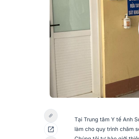
Tại Trung tâm Y tế Anh S
open_in_new
làm cho quy trình chăm s
Chúng tôi tự hào giới thi