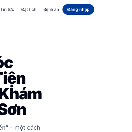
Tin tức
Đặt lịch
Bệnh án
Đăng nhập
óc
Tiện
i Khám
 Sơn
ến" - một cách