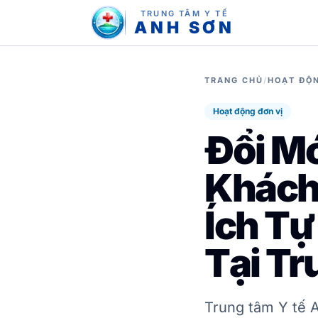
TRUNG TÂM Y TẾ
ANH SƠN
TRANG CHỦ
/
HOẠT ĐỘN
Hoạt động đơn vị
Đổi M
Khách
Ích Tự
Tại T
Trung tâm Y tế 