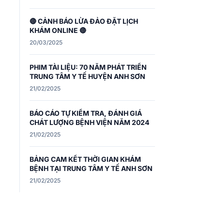
🔴 CẢNH BÁO LỪA ĐẢO ĐẶT LỊCH
KHÁM ONLINE 🔴
20/03/2025
PHIM TÀI LIỆU: 70 NĂM PHÁT TRIỂN
TRUNG TÂM Y TẾ HUYỆN ANH SƠN
21/02/2025
BÁO CÁO TỰ KIỂM TRA, ĐÁNH GIÁ
CHÁT LƯỢNG BỆNH VIỆN NĂM 2024
21/02/2025
BẢNG CAM KẾT THỜI GIAN KHÁM
BỆNH TẠI TRUNG TÂM Y TẾ ANH SƠN
21/02/2025