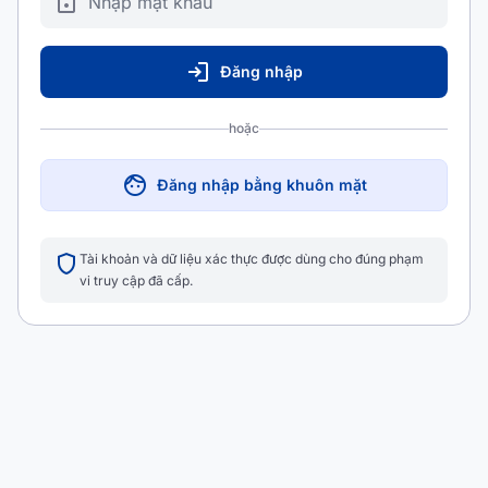
lock
login
Đăng nhập
hoặc
face
Đăng nhập bằng khuôn mặt
shield
Tài khoản và dữ liệu xác thực được dùng cho đúng phạm
vi truy cập đã cấp.